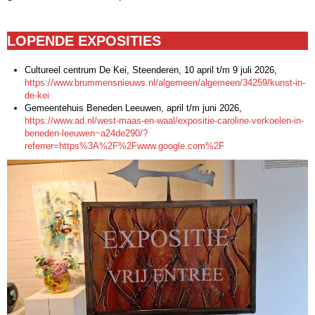
LOPENDE EXPOSITIES
Cultureel centrum De Kei, Steenderen, 10 april t/m 9 juli 2026,
https://www.brummensnieuws.nl/algemeen/algemeen/34259/kunst-in-
de-kei
Gemeentehuis Beneden Leeuwen, april t/m juni 2026,
https://www.ad.nl/west-maas-en-waal/expositie-caroline-verkoelen-in-
beneden-leeuwen~a24de290/?
referrer=https%3A%2F%2Fwww.google.com%2F